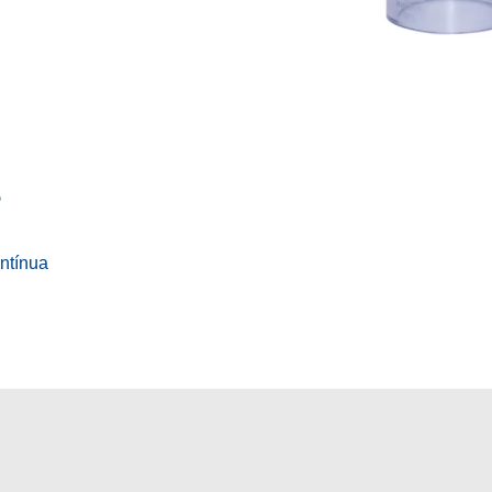
s
ontínua