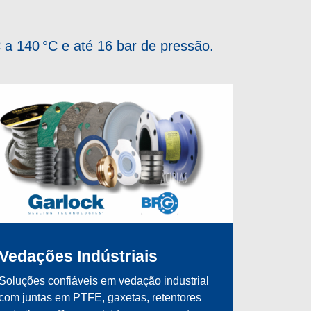
 a 140 °C e até 16 bar de pressão.
Vedações Indústriais
Soluções confiáveis em vedação industrial
com juntas em PTFE, gaxetas, retentores