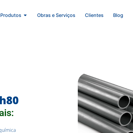
Produtos
Obras e Serviços
Clientes
Blog
ch80
ais:
 química