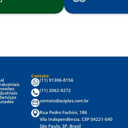
o
Contato
ial
(11) 91306-8156
ndustriais
onexões
(11) 2062-9272
dustriais
Serviços
contato@aciplas.com.br
utadas
Rua Pedro Fachini, 186
Vila Independência, CEP 04221-040
São Paulo, SP, Brasil