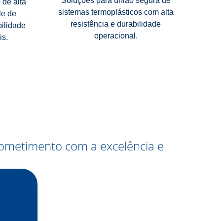
Soluções para união segura de
 de alta
sistemas termoplásticos com alta
le de
resistência e durabilidade
ilidade
operacional.
is.
ometimento com a excelência e